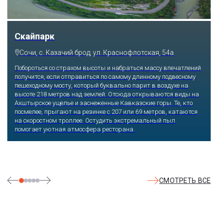
Скайпарк
Сочи, с. Казачий брод, ул. Краснофлотская, 54а
Побороться со страхом высоты и набраться массу впечатлений
получится, если отправиться по самому длинному подвесному
пешеходному мосту, который буквально парит в воздухе на
высоте 218 метров над землей. Отсюда открываются виды на
Ахштырское ущелье и заснеженные Кавказские горы. Те, кто
посмелее, прыгают на резинке с 207 или 69 метров, катаются
на скоростном троллее. Остудить экстремальный пыл
помогает уютная атмосфера ресторана.
СМОТРЕТЬ ВСЕ