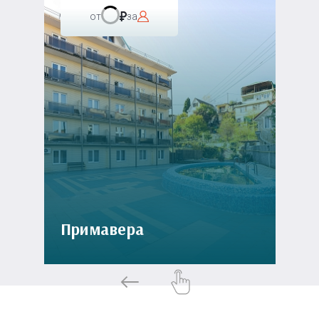
от
за
Примавера