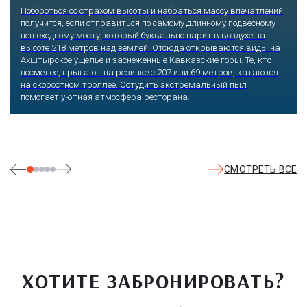
Побороться со страхом высоты и набраться массу впечатлений
получится, если отправиться по самому длинному подвесному
пешеходному мосту, который буквально парит в воздухе на
высоте 218 метров над землей. Отсюда открываются виды на
Ахштырское ущелье и заснеженные Кавказские горы. Те, кто
посмелее, прыгают на резинке с 207 или 69 метров, катаются
на скоростном троллее. Остудить экстремальный пыл
помогает уютная атмосфера ресторана.
СМОТРЕТЬ ВСЕ
ХОТИТЕ ЗАБРОНИРОВАТЬ?