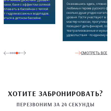
Оказавшись здесь, словно попадаешь в сказку: встречаешь
любимых героев русского фольклора, получаешь возможность
сколько душе угодно кататься на аттракционах европейского
уровня. Гости участвуют в увлекательных квестах и творческих
мастер-классах, прогуливаются по тематическим землям,
посещают дельфинарий, совариум, атомариум,
театрализованные и музыкальные постановки. И все эти
удовольствия - по единому входному билету.
СМОТРЕТЬ ВСЕ
ХОТИТЕ ЗАБРОНИРОВАТЬ?
ПЕРЕЗВОНИМ ЗА 24 СЕКУНДЫ