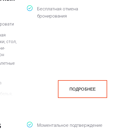
Бесплатная отмена
бронирования
кровати
ная
и, стол,
ни-
он
алетные
а
ПОДРОБНЕЕ
белья,
3
Моментальное подтверждение