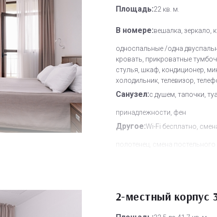
Площадь:
22 кв. м.
В номере:
вешалка, зеркало, 
односпальные /одна двуспаль
кровать, прикроватные тумбочк
стулья, шкаф, кондиционер, ми
холодильник, телевизор, телеф
Санузел:
с душем, тапочки, ту
принадлежности, фен
Другое:
Wi-Fi бесплатно, смен
полотенец, смена постельного 
уборка номера
Дополнительное место:
1
2-местный корпус 