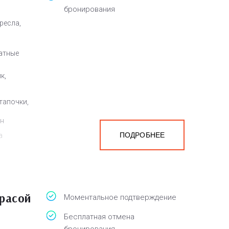
бронирования
ресла,
атные
к,
тапочки,
ен
ПОДРОБНЕЕ
а
белья,
ррасой
Моментальное подтверждение
Бесплатная отмена