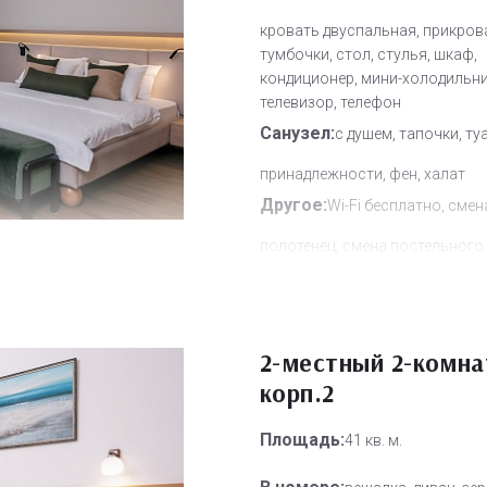
кровать двуспальная, прикров
тумбочки, стол, стулья, шкаф,
кондиционер, мини-холодильни
телевизор, телефон
Санузел:
с душем, тапочки, ту
принадлежности, фен, халат
Другое:
Wi-Fi бесплатно, смен
полотенец, смена постельного 
уборка номера
Дополнительное место:
2
2-местный 2-комн
корп.2
Площадь:
41 кв. м.