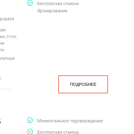
Бесплатная отмена
бронирования
кровати
ная
и, стол,
ни-
он
алетные
а
ПОДРОБНЕЕ
белья,
3
Моментальное подтверждение
Бесплатная отмена