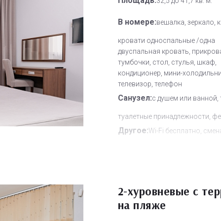
Площадь:
32,5 до 41,7 кв. м.
В номере:
вешалка, зеркало, к
кровати односпальные /одна
двуспальная кровать, прикров
тумбочки, стол, стулья, шкаф,
кондиционер, мини-холодильни
телевизор, телефон
Санузел:
с душем или ванной, 
туалетные принадлежности, ф
Другое:
Wi-Fi бесплатно, смен
полотенец, смена постельного 
уборка номера
Дополнительное место:
2
2-хуровневые с те
на пляже