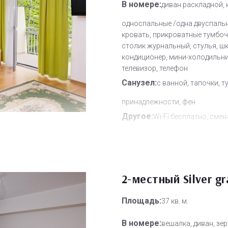
В номере:
диван раскладной,
односпальные /одна двуспаль
кровать, прикроватные тумбоч
столик журнальный, стулья, ш
кондиционер, мини-холодильни
телевизор, телефон
Санузел:
с ванной, тапочки, т
принадлежности, фен
Другое:
Wi-Fi бесплатно, смен
полотенец, смена постельного 
уборка номера
Дополнительное место:
2
2-местный Silver gr
Площадь:
37 кв. м.
В номере:
вешалка, диван, зер