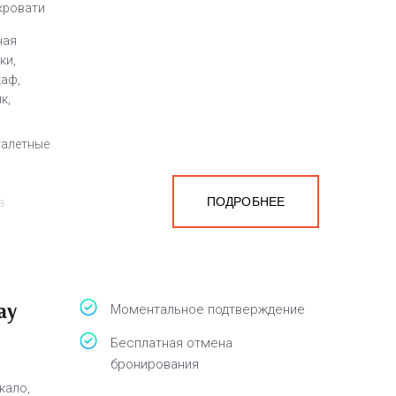
 кровати
ная
ки,
каф,
к,
уалетные
ПОДРОБНЕЕ
а
белья,
ay
Моментальное подтверждение
Бесплатная отмена
бронирования
кало,