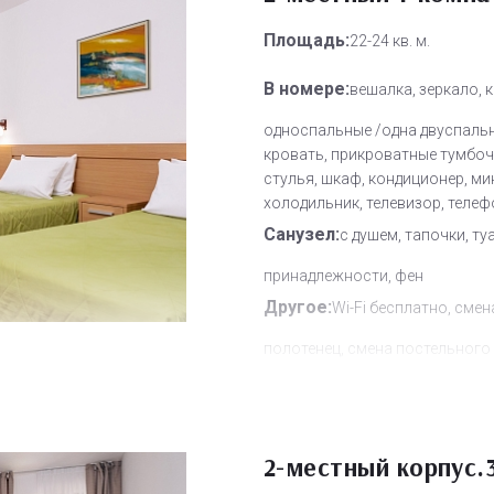
Площадь:
22-24 кв. м.
В номере:
вешалка, зеркало, 
односпальные /одна двуспаль
кровать, прикроватные тумбочк
стулья, шкаф, кондиционер, ми
холодильник, телевизор, телеф
Санузел:
с душем, тапочки, ту
принадлежности, фен
Другое:
Wi-Fi бесплатно, смен
полотенец, смена постельного 
уборка номера
Дополнительное место:
1
2-местный корпус.