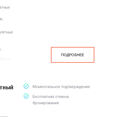
атные
к,
алетные
а
ПОДРОБНЕЕ
белья,
атный
Моментальное подтверждение
Бесплатная отмена
бронирования