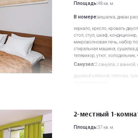
Площадь:
48 кв. м.
В номере:
вешалка, диван рас
зеркало, кресло, кровать двус
стол, стул, шкаф, кондиционер,
микроволновая печь, набор по
стиральная машина, сушилка д
телевизор, утюг, холодильник,
Санузел:
2 санузла, с ванной, 
душевой кабиной, тапочки, туа
принадлежности
Другое:
Wi-Fi бесплатно, мини
смена полотенец, смена посте
белья, уборка номера
2-местный 1-комн
Дополнительное место:
0
Площадь:
37 кв. м.