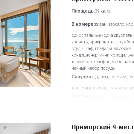
Площадь:
39 кв. м.
В номере:
диван, зеркало, кр
односпальные /одна двуспаль
кровать, прикроватные тумбочк
стул, шкаф, гладильная доска,
кондиционер, мини-холодильни
телевизор, телефон, утюг, чайн
чайный набор посуды
Санузел:
с душем, тапочки, те
туалетные принадлежности, фе
Другое:
смена полотенец, сме
постельного белья, уборка но
Дополнительное место:
0
Приморский 4-мес