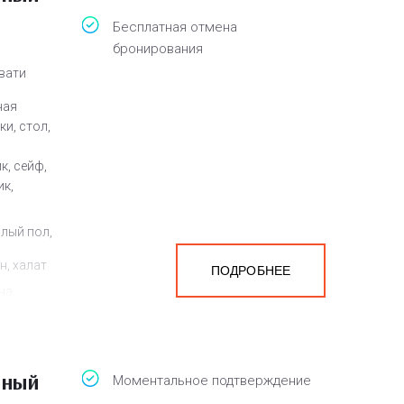
Бесплатная отмена
бронирования
овати
ная
и, стол,
к, сейф,
ик,
плый пол,
н, халат
ПОДРОБНЕЕ
на
мера
тный
Моментальное подтверждение