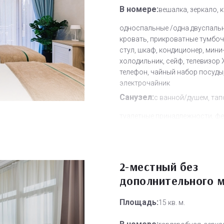
В номере:
вешалка, зеркало, 
односпальные /одна двуспаль
кровать, прикроватные тумбочк
стул, шкаф, кондиционер, мини
холодильник, сейф, телевизор 
телефон, чайный набор посуды
электрочайник
Санузел:
с ванной/душем, тап
туалетные принадлежности, фе
Другое:
смена полотенец, сме
постельного белья, уборка но
Дополнительное место:
2-местный без
0
дополнительного 
Площадь:
15 кв. м.