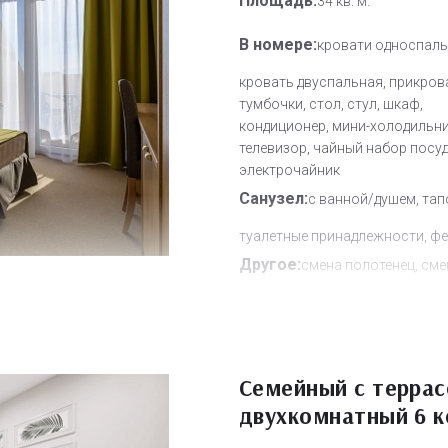
Площадь:
34 кв. м.
В номере:
кровати односпаль
кровать двуспальная, прикров
тумбочки, стол, стул, шкаф,
кондиционер, мини-холодильни
телевизор, чайный набор посуд
электрочайник
Санузел:
с ванной/душем, тап
туалетные принадлежности, ф
Другое:
смена полотенец, сме
постельного белья, уборка но
Дополнительное место:
1
Семейный с террас
двухкомнатный 6 к