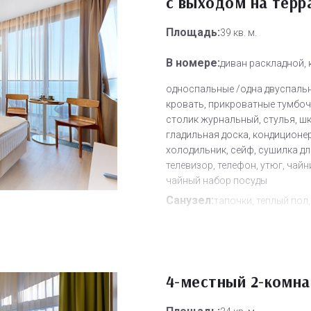
с выходом на терр
Площадь:
39 кв. м.
В номере:
диван раскладной,
односпальные /одна двуспаль
кровать, прикроватные тумбочк
столик журнальный, стулья, ш
гладильная доска, кондиционер
холодильник, сейф, сушилка дл
телевизор, телефон, утюг, чайн
чайный набор посуды
Санузел:
тапочки, теплый пол,
туалетные принадлежности, фе
Другое:
смена полотенец, сме
постельного белья, уборка но
4-местный 2-комн
Дополнительное место:
0