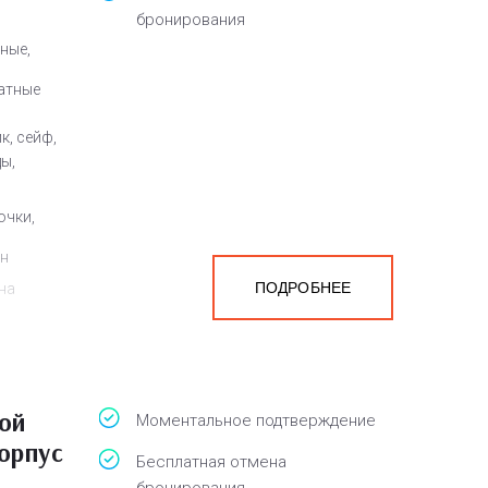
бронирования
ные,
атные
к, сейф,
ы,
очки,
ен
ПОДРОБНЕЕ
на
мера
ой
Моментальное подтверждение
орпус
Бесплатная отмена