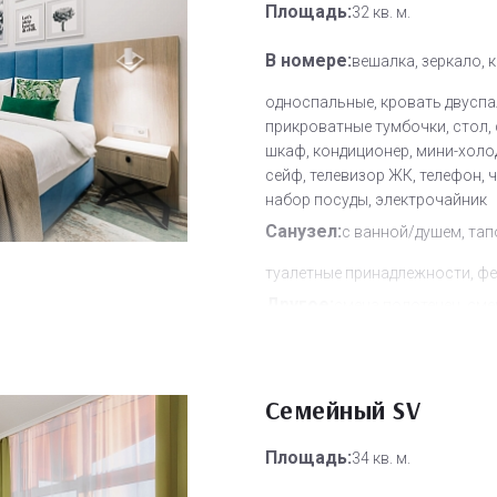
Площадь:
32 кв. м.
В номере:
вешалка, зеркало, 
односпальные, кровать двуспа
прикроватные тумбочки, стол, 
шкаф, кондиционер, мини-холо
сейф, телевизор ЖК, телефон, 
набор посуды, электрочайник
Санузел:
с ванной/душем, тап
туалетные принадлежности, фе
Другое:
смена полотенец, сме
постельного белья, уборка но
Дополнительное место:
0
Семейный SV
Площадь:
34 кв. м.