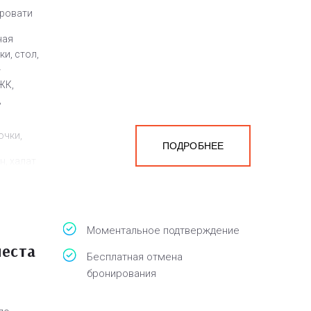
кровати
ная
и, стол,
-
ЖК,
,
очки,
ПОДРОБНЕЕ
н, халат
на
мера
Моментальное подтверждение
места
Бесплатная отмена
бронирования