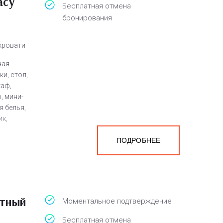
асу
Бесплатная отмена
бронирования
 кровати
ная
и, стол,
каф,
, мини-
я белья,
ик,
ПОДРОБНЕЕ
н, халат
на
мера
атный
Моментальное подтверждение
Бесплатная отмена