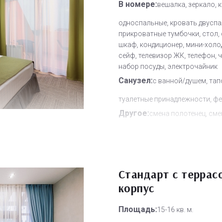
В номере:
вешалка, зеркало, 
односпальные, кровать двуспа
прикроватные тумбочки, стол, 
шкаф, кондиционер, мини-холо
сейф, телевизор ЖК, телефон, 
набор посуды, электрочайник
Санузел:
с ванной/душем, тап
туалетные принадлежности, ф
Другое:
смена полотенец, сме
постельного белья, уборка но
Дополнительное место:
1
Стандарт с террас
корпус
Площадь:
15-16 кв. м.