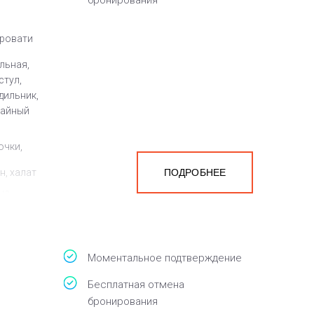
бронирования
кровати
льная,
стул,
дильник,
чайный
очки,
н, халат
ПОДРОБНЕЕ
на
мера
Моментальное подтверждение
Бесплатная отмена
бронирования