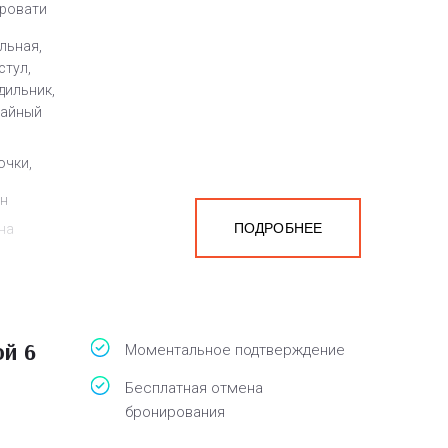
кровати
льная,
стул,
дильник,
чайный
очки,
ен
ПОДРОБНЕЕ
на
мера
ой 6
Моментальное подтверждение
Бесплатная отмена
бронирования