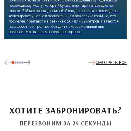
получится, если отправиться по самому длинному подвесному
пешеходному мосту, который буквально парит в воздухе на
высоте 218 метров над землей. Отсюда открываются виды на
Ахштырское ущелье и заснеженные Кавказские горы. Те, кто
посмелее, прыгают на резинке с 207 или 69 метров, катаются
на скоростном троллее. Остудить экстремальный пыл
помогает уютная атмосфера ресторана.
СМОТРЕТЬ ВСЕ
ХОТИТЕ ЗАБРОНИРОВАТЬ?
ПЕРЕЗВОНИМ ЗА 24 СЕКУНДЫ