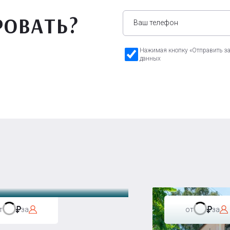
РОВАТЬ?
Нажимая кнопку «Отправить зая
данных
а Бавария
т
за
от
за