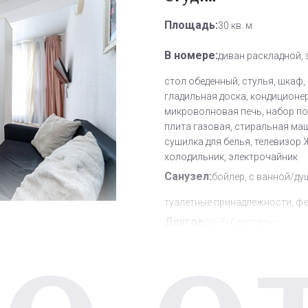
Площадь:
30 кв. м.
В номере:
диван раскладной, 
стол обеденный, стулья, шкаф,
гладильная доска, кондиционер
микроволновая печь, набор по
плита газовая, стиральная ма
сушилка для белья, телевизор 
холодильник, электрочайник
Санузел:
бойлер, с ванной/ду
туалетные принадлежности, ф
Другое:
Wi-Fi бесплатно
Дополнительное место:
2