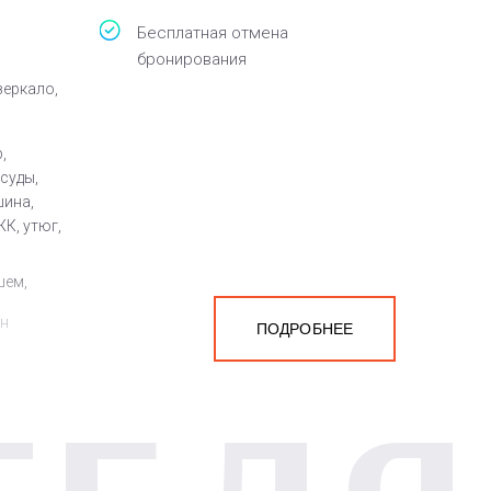
Бесплатная отмена
бронирования
зеркало,
,
суды,
шина,
ЖК, утюг,
шем,
ен
ПОДРОБНЕЕ