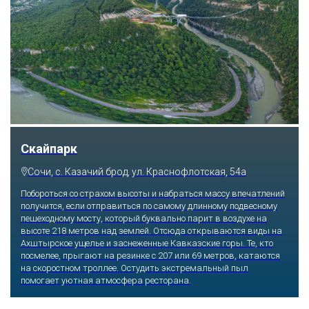
Скайпарк
Сочи, с. Казачий брод, ул. Краснофлотская, 54а
Побороться со страхом высоты и набраться массу впечатлений
получится, если отправиться по самому длинному подвесному
пешеходному мосту, который буквально парит в воздухе на
высоте 218 метров над землей. Отсюда открываются виды на
Ахштырское ущелье и заснеженные Кавказские горы. Те, кто
посмелее, прыгают на резинке с 207 или 69 метров, катаются
на скоростном троллее. Остудить экстремальный пыл
помогает уютная атмосфера ресторана.