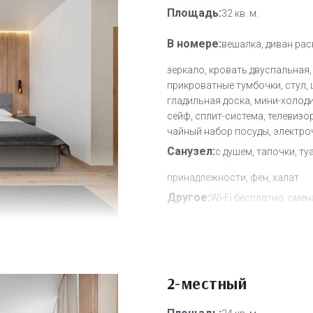
Площадь:
32 кв. м.
В номере:
вешалка, диван рас
зеркало, кровать двуспальная,
прикроватные тумбочки, стул, 
гладильная доска, мини-холод
сейф, сплит-система, телевизор
чайный набор посуды, электро
Санузел:
с душем, тапочки, ту
принадлежности, фен, халат
Другое:
Wi-Fi бесплатно, смен
полотенец, смена постельного 
уборка номера
Дополнительное место:
1
2-местный