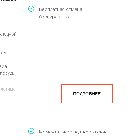
Бесплатная отмена
бронирования
кладной,
стул,
ема,
 посуды,
алетные
ПОДРОБНЕЕ
а
белья,
Моментальное подтверждение