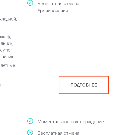
Бесплатная отмена
бронирования
кладной,
шкаф,
ильник,
, утюг,
чайник
алетные
ПОДРОБНЕЕ
а
белья,
Моментальное подтверждение
Бесплатная отмена