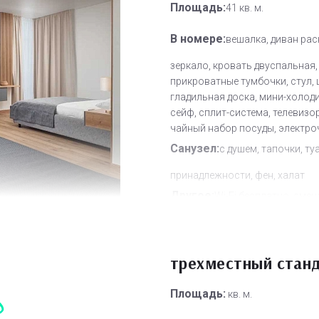
Площадь:
41 кв. м.
В номере:
вешалка, диван рас
зеркало, кровать двуспальная,
прикроватные тумбочки, стул, 
гладильная доска, мини-холод
сейф, сплит-система, телевизор
чайный набор посуды, электро
Санузел:
с душем, тапочки, ту
принадлежности, фен, халат
Другое:
Wi-Fi бесплатно, смен
полотенец, смена постельного 
уборка номера
Дополнительное место:
трехместный стан
2
Площадь:
кв. м.