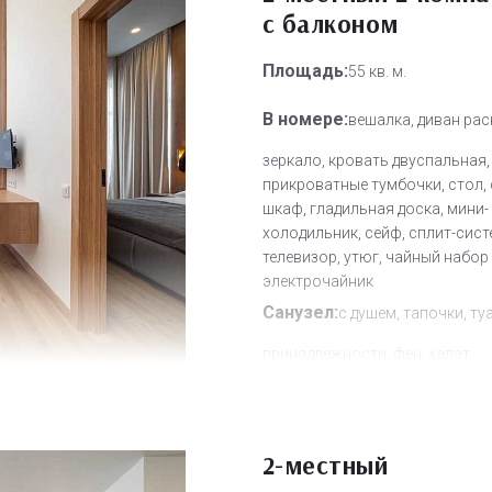
с балконом
Площадь:
55 кв. м.
В номере:
вешалка, диван рас
зеркало, кровать двуспальная,
прикроватные тумбочки, стол, 
шкаф, гладильная доска, мини-
холодильник, сейф, сплит-сист
телевизор, утюг, чайный набор
электрочайник
Санузел:
с душем, тапочки, ту
принадлежности, фен, халат
Другое:
Wi-Fi бесплатно, смен
полотенец, смена постельного 
уборка номера
2-местный
Дополнительное место:
2