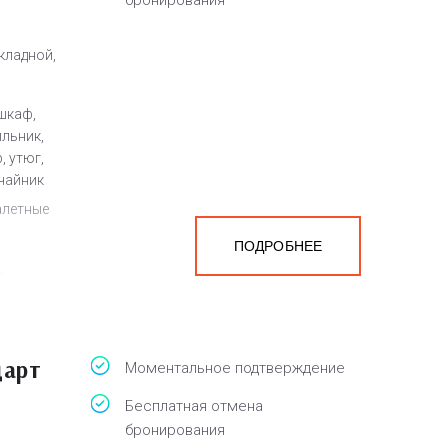
бронирования
кладной,
шкаф,
ильник,
, утюг,
чайник
алетные
ПОДРОБНЕЕ
а
белья,
дарт
Моментальное подтверждение
Бесплатная отмена
бронирования