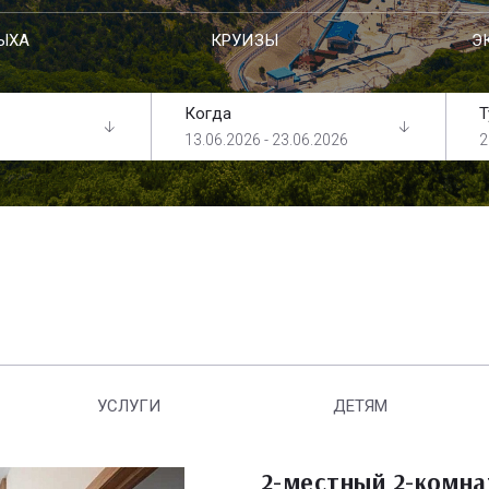
ЫХА
КРУИЗЫ
Э
Когда
Т
13.06.2026 - 23.06.2026
2
УСЛУГИ
ДЕТЯМ
2-местный 2-комн