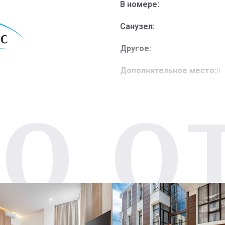
В номере:
Санузел:
Другое:
Дополнительное место:
0
О О