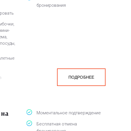
бронирования
кровать
мбочки,
мини-
ема,
 посуды,
алетные
ПОДРОБНЕЕ
а
белья,
 на
Моментальное подтверждение
Бесплатная отмена