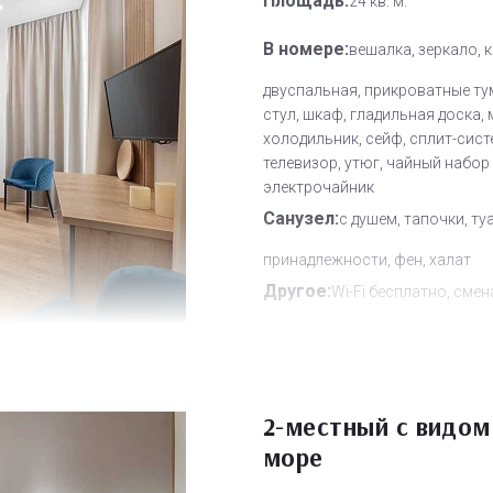
Площадь:
24 кв. м.
В номере:
вешалка, зеркало, 
двуспальная, прикроватные ту
стул, шкаф, гладильная доска, 
холодильник, сейф, сплит-сист
телевизор, утюг, чайный набор
электрочайник
Санузел:
с душем, тапочки, ту
принадлежности, фен, халат
Другое:
Wi-Fi бесплатно, смен
полотенец, смена постельного 
уборка номера
Дополнительное место:
0
2-местный с видом
море