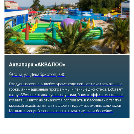
Тематический парк развлечений «Сочи
Парк»
Сочи, Олимпийский проспект, 21
Оказавшись здесь, словно попадаешь в сказку: встречаешь
любимых героев русского фольклора, получаешь возможность
сколько душе угодно кататься на аттракционах европейского
уровня. Гости участвуют в увлекательных квестах и творческих
мастер-классах, прогуливаются по тематическим землям,
посещают дельфинарий, совариум, атомариум,
театрализованные и музыкальные постановки. И все эти
удовольствия - по единому входному билету.