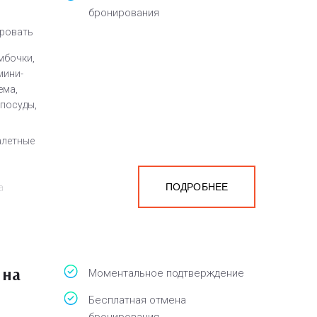
бронирования
кровать
мбочки,
мини-
ема,
 посуды,
алетные
ПОДРОБНЕЕ
а
белья,
 на
Моментальное подтверждение
Бесплатная отмена