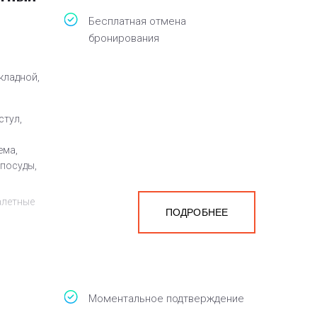
Бесплатная отмена
бронирования
кладной,
стул,
ема,
 посуды,
алетные
ПОДРОБНЕЕ
а
белья,
Моментальное подтверждение