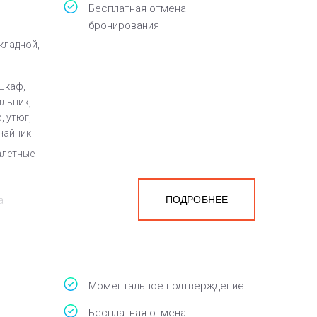
Бесплатная отмена
бронирования
кладной,
шкаф,
ильник,
, утюг,
чайник
алетные
ПОДРОБНЕЕ
а
белья,
Моментальное подтверждение
Бесплатная отмена