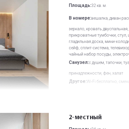
Площадь:
32 кв. м.
В номере:
вешалка, диван рас
зеркало, кровать двуспальная,
прикроватные тумбочки, стул, 
гладильная доска, мини-холод
сейф, сплит-система, телевизор
чайный набор посуды, электро
Санузел:
с душем, тапочки, ту
принадлежности, фен, халат
Другое:
Wi-Fi бесплатно, смен
полотенец, смена постельного 
уборка номера
Дополнительное место:
1
2-местный