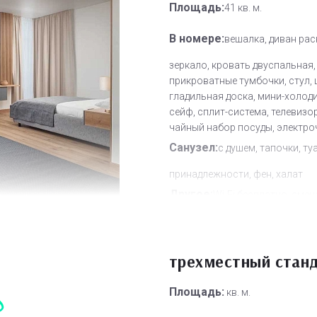
Площадь:
41 кв. м.
В номере:
вешалка, диван рас
зеркало, кровать двуспальная,
прикроватные тумбочки, стул, 
гладильная доска, мини-холод
сейф, сплит-система, телевизор
чайный набор посуды, электро
Санузел:
с душем, тапочки, ту
принадлежности, фен, халат
Другое:
Wi-Fi бесплатно, смен
полотенец, смена постельного 
уборка номера
Дополнительное место:
трехместный стан
2
Площадь:
кв. м.