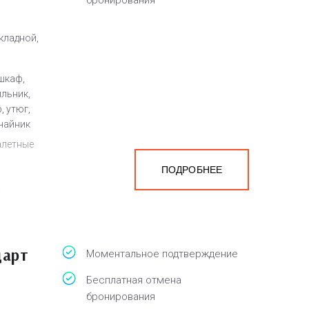
бронирования
кладной,
шкаф,
ильник,
, утюг,
чайник
алетные
ПОДРОБНЕЕ
а
белья,
дарт
Моментальное подтверждение
Бесплатная отмена
бронирования