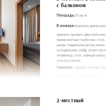
с балконом
Площадь:
55 кв. м.
В номере:
вешалка, диван рас
зеркало, кровать двуспальная,
прикроватные тумбочки, стол, 
шкаф, гладильная доска, мини-
холодильник, сейф, сплит-сист
телевизор, утюг, чайный набор
электрочайник
Санузел:
с душем, тапочки, ту
принадлежности, фен, халат
Другое:
Wi-Fi бесплатно, смен
полотенец, смена постельного 
уборка номера
2-местный
Дополнительное место:
2