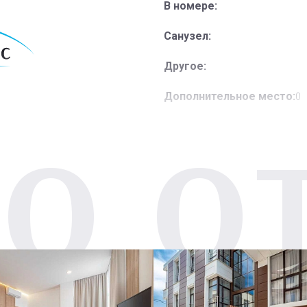
В номере:
Санузел:
Другое:
Дополнительное место:
0
О О