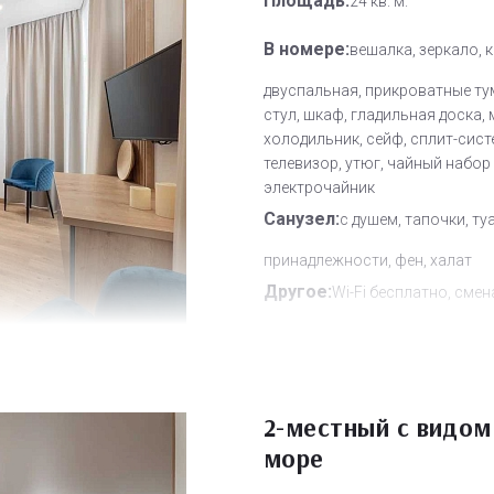
Площадь:
24 кв. м.
В номере:
вешалка, зеркало, 
двуспальная, прикроватные ту
стул, шкаф, гладильная доска, 
холодильник, сейф, сплит-сист
телевизор, утюг, чайный набор
электрочайник
Санузел:
с душем, тапочки, ту
принадлежности, фен, халат
Другое:
Wi-Fi бесплатно, смен
полотенец, смена постельного 
уборка номера
Дополнительное место:
0
2-местный с видом
море