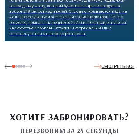
получится, если отправиться по самому длинному подвесному
пешеходному мосту, который буквально парит в воздухе на
высоте 218 метров над землей. Отсюда открываются виды на
Ахштырское ущелье и заснеженные Кавказские горы. Те, кто
посмелее, прыгают на резинке с 207 или 69 метров, катаются
на скоростном троллее. Остудить экстремальный пыл
помогает уютная атмосфера ресторана.
СМОТРЕТЬ ВСЕ
ХОТИТЕ ЗАБРОНИРОВАТЬ?
ПЕРЕЗВОНИМ ЗА 24 СЕКУНДЫ