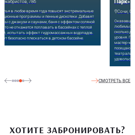
Парк»
Сочи, Олимпийский проспект, 21
Оказавшись здесь, словно попадаешь в сказку: встречаешь
любимых героев русского фольклора, получаешь возможность
сколько душе угодно кататься на аттракционах европейского
уровня. Гости участвуют в увлекательных квестах и творческих
мастер-классах, прогуливаются по тематическим землям,
посещают дельфинарий, совариум, атомариум,
театрализованные и музыкальные постановки. И все эти
удовольствия - по единому входному билету.
СМОТРЕТЬ ВСЕ
ХОТИТЕ ЗАБРОНИРОВАТЬ?