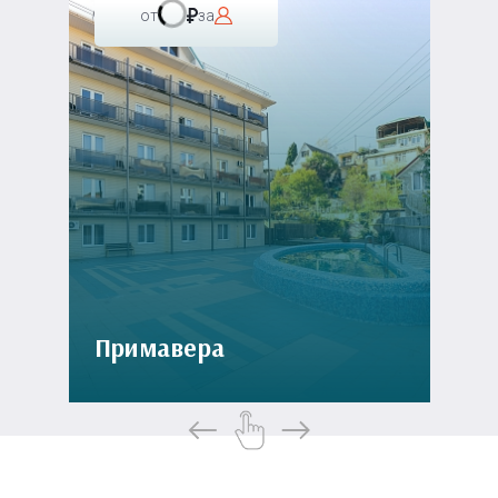
от
за
Примавера