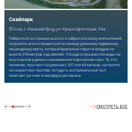
Парк «Ривьера»
Сочи, ул. Егорова, 1/6, микрорайон Центральный
Куда бы ни упал взгляд человека, он обязательно увидит здесь
что-то интересное, достойное занять значительное место в его
памяти и сердце. В парке множество привлекательных
скульптур, он всегда утопает в зелени и цветах. Не сосчитать
детских радостей: горок, каруселей, различных аттракционов.
Здесь комфортно заниматься спортом: есть теннисные корты и
уличные тренажеры.
СМОТРЕТЬ ВСЕ