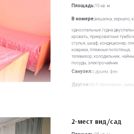
Площадь:
15 кв. м.
В номере:
вешалка, зеркало, 
односпальные /одна двуспаль
кровать, прикроватные тумбочк
стулья, шкаф, кондиционер, п
коврики, пляжные полотенца,
телевизор, холодильник, чайн
посуды, электрочайник
Санузел:
с душем, фен
Другое:
Wi-Fi бесплатно, смен
полотенец, смена постельного 
уборка номера
Дополнительное место:
1
2-мест вид/сад