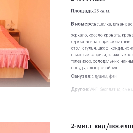
Площадь:
25 кв. м.
В номере:
вешалка, диван рас
зеркало, кресло-кровать, кров
односпальная, прикроватные 
стол, стулья, шкаф, кондицион
пляжные коврики, пляжные пол
телевизор, холодильник, чайн
посуды, электрочайник
Санузел:
с душем, фен
Другое:
Wi-Fi бесплатно, смен
полотенец, смена постельного 
уборка номера
Дополнительное место:
2
2-мест вид/посело