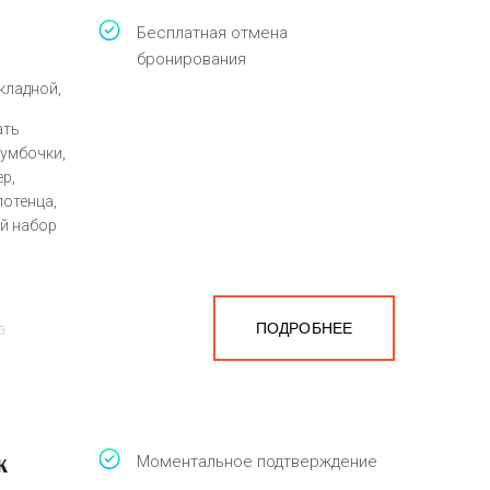
Бесплатная отмена
бронирования
кладной,
ать
тумбочки,
ер,
отенца,
ый набор
ПОДРОБНЕЕ
а
белья,
к
Моментальное подтверждение