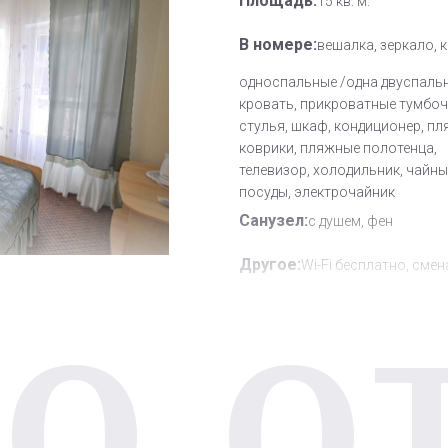
Площадь:
15 кв. м.
В номере:
вешалка, зеркало, 
односпальные /одна двуспаль
кровать, прикроватные тумбочк
стулья, шкаф, кондиционер, п
коврики, пляжные полотенца,
телевизор, холодильник, чайн
посуды, электрочайник
Санузел:
с душем, фен
Другое:
Wi-Fi бесплатно, смен
О О
полотенец, смена постельного 
уборка номера
Дополнительное место:
1