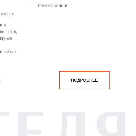
бронирования
кровати
ная
и, стол,
ляжные
ый набор
ПОДРОБНЕЕ
а
ТЕЛЯ
белья,