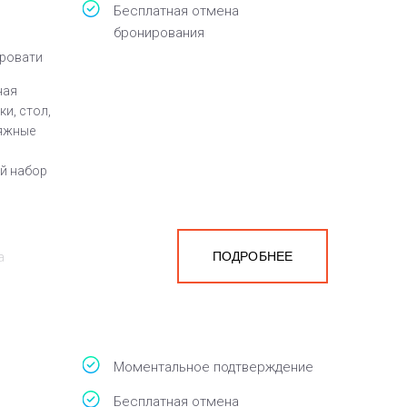
Бесплатная отмена
бронирования
кровати
ная
и, стол,
ляжные
ый набор
ПОДРОБНЕЕ
а
белья,
Моментальное подтверждение
Бесплатная отмена