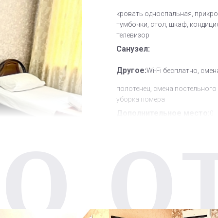
кровать односпальная, прикр
тумбочки, стол, шкаф, кондици
телевизор
Санузел:
Другое:
Wi-Fi бесплатно, смен
полотенец, смена постельного 
уборка номера
Дополнительное место:
0
О О