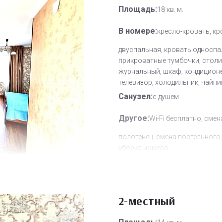
Площадь:
18 кв. м.
В номере:
кресло-кровать, кр
двуспальная, кровать односпа
прикроватные тумбочки, столи
журнальный, шкаф, кондиционе
телевизор, холодильник, чайни
Санузел:
с душем
Другое:
Wi-Fi бесплатно, смен
полотенец, смена постельного 
уборка номера
Дополнительное место:
0
2-местный