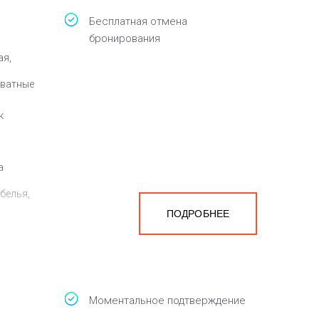
Бесплатная отмена
бронирования
ая,
оватные
к
а
белья,
ПОДРОБНЕЕ
Моментальное подтверждение