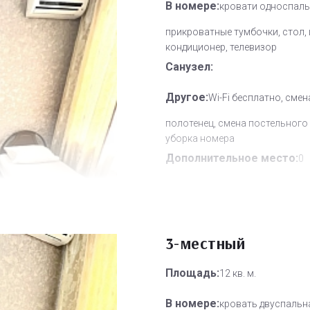
В номере:
кровати односпаль
прикроватные тумбочки, стол,
кондиционер, телевизор
Санузел:
Другое:
Wi-Fi бесплатно, смен
полотенец, смена постельного 
уборка номера
Дополнительное место:
0
3-местный
Площадь:
12 кв. м.
В номере:
кровать двуспальн