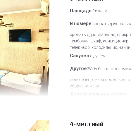
Площадь:
16 кв. м.
В номере:
кровать двуспальн
кровать односпальная, прикр
тумбочки, шкаф, кондиционер,
телевизор, холодильник, чайни
Санузел:
с душем
Другое:
Wi-Fi бесплатно, смен
полотенец, смена постельного 
уборка номера
Дополнительное место:
0
4-местный