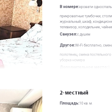
В номере:
кровати односпаль
прикроватные тумбочки, столи
журнальный, шкаф, кондиционе
телевизор, холодильник, чайни
Санузел:
с душем
Другое:
Wi-Fi бесплатно, смен
полотенец, смена постельного 
уборка номера
Дополнительное место:
0
2-местный
Площадь:
10 кв. м.