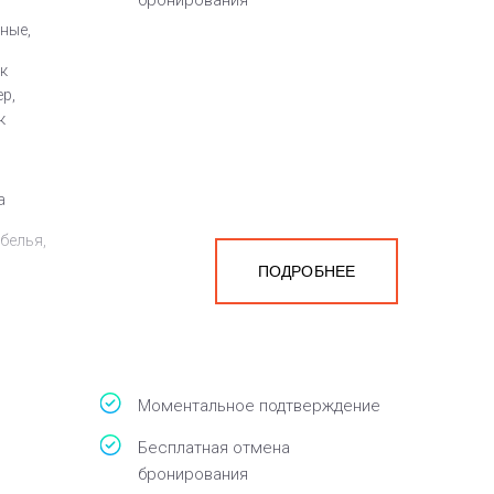
бронирования
ные,
к
р,
к
а
белья,
ПОДРОБНЕЕ
Моментальное подтверждение
Бесплатная отмена
бронирования