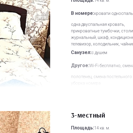
Площадь:
14 кв. м.
В номере:
кровати односпаль
одна двуспальная кровать,
прикроватные тумбочки, столи
журнальный, шкаф, кондиционе
телевизор, холодильник, чайни
Санузел:
с душем
Другое:
Wi-Fi бесплатно, смен
полотенец, смена постельного 
уборка номера
Дополнительное место:
0
3-местный
Площадь:
14 кв. м.