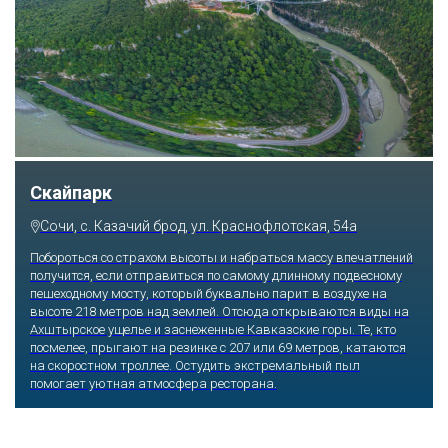
Скайпарк
Сочи, с. Казачий брод, ул. Краснофлотская, 54а
Побороться со страхом высоты и набраться массу впечатлений
получится, если отправиться по самому длинному подвесному
пешеходному мосту, который буквально парит в воздухе на
высоте 218 метров над землей. Отсюда открываются виды на
Ахштырское ущелье и заснеженные Кавказские горы. Те, кто
посмелее, прыгают на резинке с 207 или 69 метров, катаются
на скоростном троллее. Остудить экстремальный пыл
помогает уютная атмосфера ресторана.