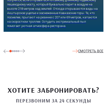
получится, если отправиться по самому длинному подвесному
пешеходному мосту, который буквально парит в воздухе на
высоте 218 метров над землей. Отсюда открываются виды на
Ахштырское ущелье и заснеженные Кавказские горы. Те, кто
посмелее, прыгают на резинке с 207 или 69 метров, катаются
на скоростном троллее. Остудить экстремальный пыл
помогает уютная атмосфера ресторана.
СМОТРЕТЬ ВСЕ
ХОТИТЕ ЗАБРОНИРОВАТЬ?
ПЕРЕЗВОНИМ ЗА 24 СЕКУНДЫ