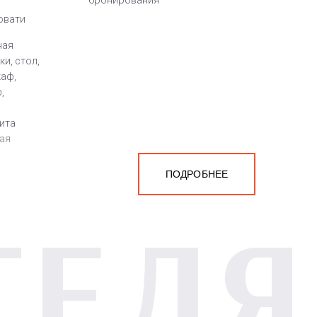
бронирования
овати
ная
и, стол,
каф,
,
лита
ная
ПОДРОБНЕЕ
ТЕЛЯ
а
белья,