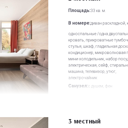
Площадь:
33 кв. м.
В номере:
диван раскладной,
односпальные /одна двуспаль
кровать, прикроватные тумбочк
стулья, шкаф, гладильная доск
кондиционер, микроволновая п
мини-холодильник, набор посу
электрическая, сейф, стираль
машина, телевизор, утюг,
электрочайник
Санузел:
с душем, фен
Другое:
Wi-Fi бесплатно, смен
полотенец, смена постельного 
уборка номера
3 местный
Дополнительное место:
1