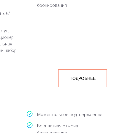
бронирования
ные /
стул,
ционер,
альная
ый набор
ПОДРОБНЕЕ
а
белья,
Моментальное подтверждение
Бесплатная отмена