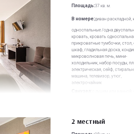
Площадь:
37 кв. м.
В номере:
диван раскладной,
односпальные /одна двуспаль
кровать, кровать односпальна
прикроватные тумбочки, стол, 
шкаф, гладильная доска, конди
микроволновая печь, мини-
холодильник, набор посуды, п
электрическая, сейф, стираль
машина, телевизор, утюг,
электрочайник
Санузел:
с душем или ванной,
Другое:
Wi-Fi бесплатно, смен
полотенец, смена постельного 
2 местный
уборка номера
Дополнительное место:
1