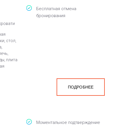
Бесплатная отмена
бронирования
 кровати
ная
и, стол,
а,
ечь,
ды, плита
ная
ПОДРОБНЕЕ
а
белья,
Моментальное подтверждение