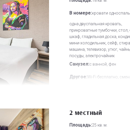
Площадь:
18 кв. м.
В номере:
кровати односпаль
одна двуспальная кровать,
прикроватные тумбочки, стол, 
шкаф, гладильная доска, конди
мини-холодильник, сейф, стир
машина, телевизор, утюг, чайн
посуды, электрочайник
Санузел:
с ванной, фен
Другое:
Wi-Fi бесплатно, смен
полотенец, смена постельного 
уборка номера
Дополнительное место:
0
2 местный
Площадь:
25 кв. м.