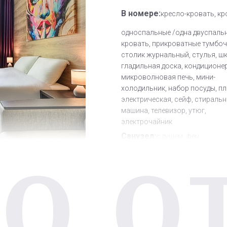
В номере:
кресло-кровать, кр
односпальные /одна двуспаль
кровать, прикроватные тумбочк
столик журнальный, стулья, ш
гладильная доска, кондиционер
микроволновая печь, мини-
холодильник, набор посуды, п
электрическая, сейф, стираль
машина, телевизор, утюг,
электрочайник
Санузел:
с душем, фен
О О
Другое:
Wi-Fi бесплатно, смен
полотенец, смена постельного 
уборка номера
Дополнительное место:
1