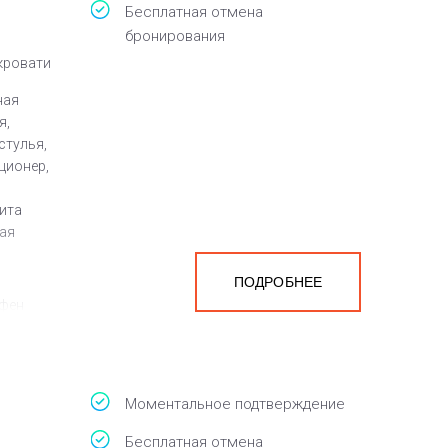
Бесплатная отмена
бронирования
 кровати
ная
я,
стулья,
ционер,
лита
ная
ПОДРОБНЕЕ
 фен
а
белья,
Моментальное подтверждение
Бесплатная отмена