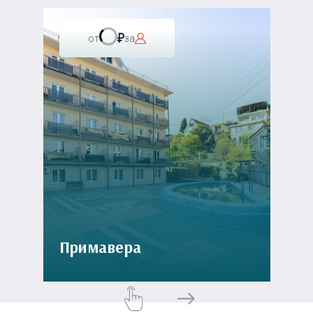
от
за
Примавера