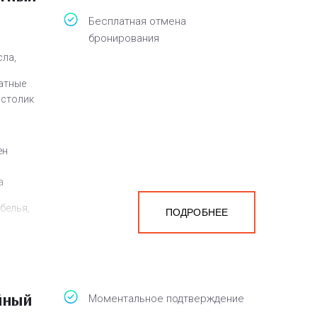
Бесплатная отмена
бронирования
сла,
атные
 столик
ен
а
белья,
ПОДРОБНЕЕ
йный
Моментальное подтверждение