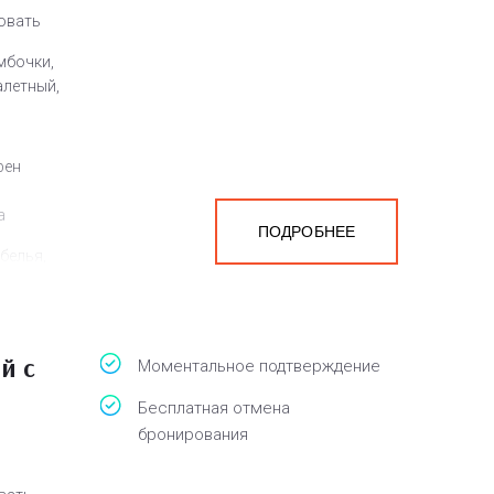
ровать
мбочки,
алетный,
фен
а
ПОДРОБНЕЕ
белья,
й с
Моментальное подтверждение
Бесплатная отмена
бронирования