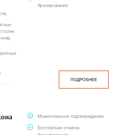
бронирования
сла,
атные
 столик
ионер,
уалетные
а
ПОДРОБНЕЕ
белья,
кона
Моментальное подтверждение
Бесплатная отмена