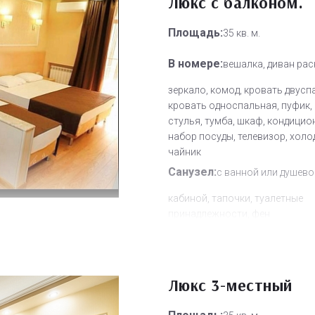
Люкс с балконом.
Площадь:
35 кв. м.
В номере:
вешалка, диван рас
зеркало, комод, кровать двусп
кровать односпальная, пуфик, 
стулья, тумба, шкаф, кондицио
набор посуды, телевизор, холо
чайник
Санузел:
с ванной или душево
кабиной, тапочки, туалетные
принадлежности, фен
Другое:
Wi-Fi бесплатно, смен
полотенец, смена постельного 
уборка номера
Люкс 3-местный
Дополнительное место:
0