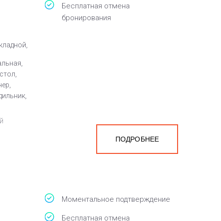
Бесплатная отмена
бронирования
кладной,
альная,
стол,
нер,
дильник,
й
ПОДРОБНЕЕ
а
белья,
Моментальное подтверждение
Бесплатная отмена