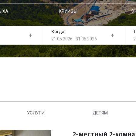
ЫХА
КРУИЗЫ
Э
Когда
Т
21.05.2026 - 31.05.2026
2
УСЛУГИ
ДЕТЯМ
2-местный 2-комн