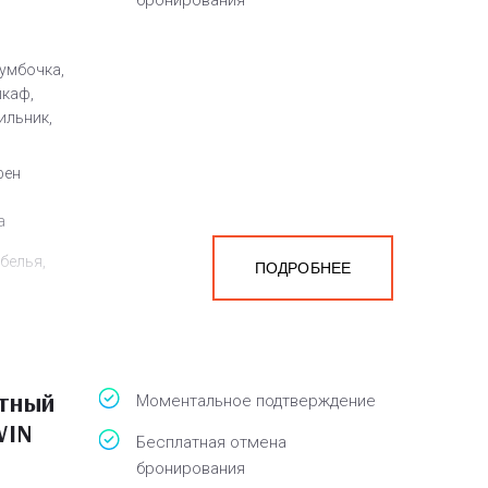
бронирования
умбочка,
шкаф,
ильник,
фен
а
белья,
ПОДРОБНЕЕ
атный
Моментальное подтверждение
WIN
Бесплатная отмена
бронирования