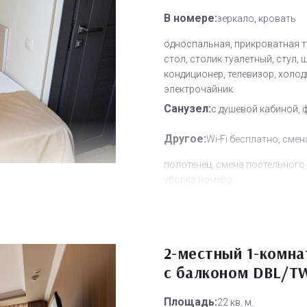
В номере:
зеркало, кровать
односпальная, прикроватная т
стол, столик туалетный, стул, 
кондиционер, телевизор, холод
электрочайник
Санузел:
с душевой кабиной, 
Другое:
Wi-Fi бесплатно, смен
полотенец, смена постельного 
уборка номера
Дополнительное место:
0
2-местный 1-комн
с балконом DBL/T
Площадь:
22 кв. м.