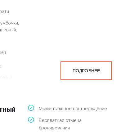
овати
тумбочки,
алетный,
фен
а
ПОДРОБНЕЕ
белья,
атный
Моментальное подтверждение
Бесплатная отмена
бронирования