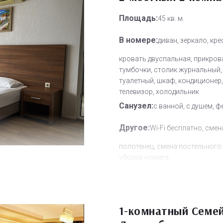
Площадь:
45 кв. м.
В номере:
диван, зеркало, кре
кровать двуспальная, прикров
тумбочки, столик журнальный,
туалетный, шкаф, кондиционер,
телевизор, холодильник
Санузел:
с ванной, с душем, ф
Другое:
Wi-Fi бесплатно, смен
полотенец, смена постельного 
уборка номера
Дополнительное место:
1
1-комнатный Семе