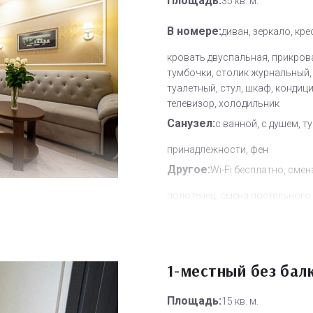
Площадь:
35 кв. м.
В номере:
диван, зеркало, кре
кровать двуспальная, прикров
тумбочки, столик журнальный,
туалетный, стул, шкаф, кондиц
телевизор, холодильник
Санузел:
с ванной, с душем, т
принадлежности, фен
Другое:
Wi-Fi бесплатно, смен
полотенец, смена постельного 
уборка номера
Дополнительное место:
2
1-местный без бал
Площадь:
15 кв. м.