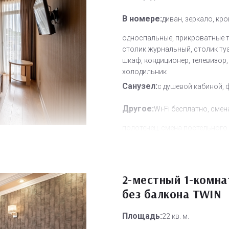
В номере:
диван, зеркало, кр
односпальные, прикроватные 
столик журнальный, столик ту
шкаф, кондиционер, телевизор,
холодильник
Санузел:
с душевой кабиной, 
Другое:
Wi-Fi бесплатно, смен
полотенец, смена постельного 
уборка номера
Дополнительное место:
1
2-местный 1-комн
без балкона TWIN
Площадь:
22 кв. м.