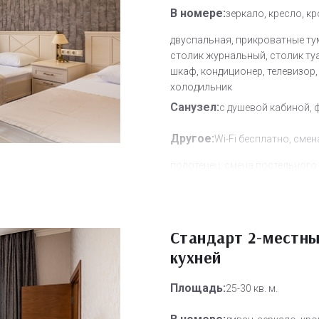
В номере:
зеркало, кресло, к
двуспальная, прикроватные ту
столик журнальный, столик ту
шкаф, кондиционер, телевизор,
холодильник
Санузел:
с душевой кабиной, 
Другое:
Wi-Fi бесплатно, смен
полотенец, смена постельного 
уборка номера
Дополнительное место:
1
Стандарт 2-местны
кухней
Площадь:
25-30 кв. м.