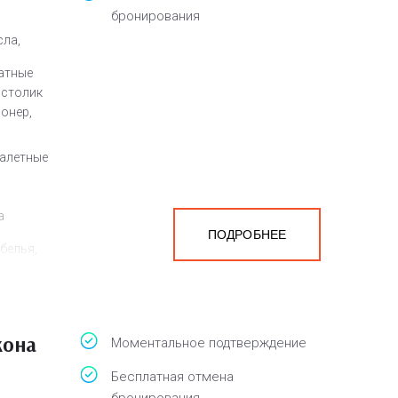
бронирования
сла,
атные
 столик
ионер,
уалетные
а
ПОДРОБНЕЕ
белья,
кона
Моментальное подтверждение
Бесплатная отмена