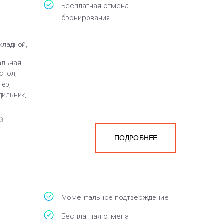
Бесплатная отмена
бронирования
кладной,
альная,
стол,
нер,
дильник,
й
ПОДРОБНЕЕ
а
белья,
Моментальное подтверждение
Бесплатная отмена