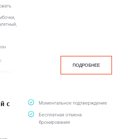
ровать
мбочки,
алетный,
фен
а
ПОДРОБНЕЕ
белья,
й с
Моментальное подтверждение
Бесплатная отмена
бронирования