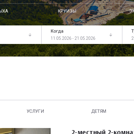
ЫХА
КРУИЗЫ
Э
Когда
Т
11.05.2026 - 21.05.2026
2
УСЛУГИ
ДЕТЯМ
2-местный 2-комн