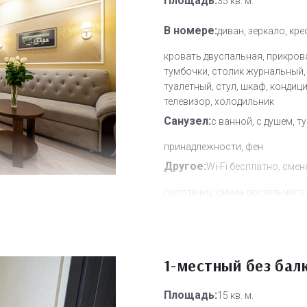
Площадь:
35 кв. м.
В номере:
диван, зеркало, кре
кровать двуспальная, прикров
тумбочки, столик журнальный,
туалетный, стул, шкаф, кондиц
телевизор, холодильник
Санузел:
с ванной, с душем, т
принадлежности, фен
Другое:
Wi-Fi бесплатно, смен
полотенец, смена постельного 
уборка номера
Дополнительное место:
2
1-местный без бал
Площадь:
15 кв. м.