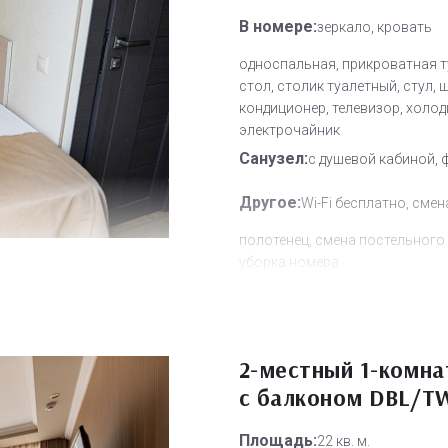
В номере:
зеркало, кровать
односпальная, прикроватная т
стол, столик туалетный, стул, 
кондиционер, телевизор, холод
электрочайник
Санузел:
с душевой кабиной, 
Другое:
Wi-Fi бесплатно, смен
полотенец, смена постельного 
уборка номера
Дополнительное место:
0
2-местный 1-комн
с балконом DBL/T
Площадь:
22 кв. м.