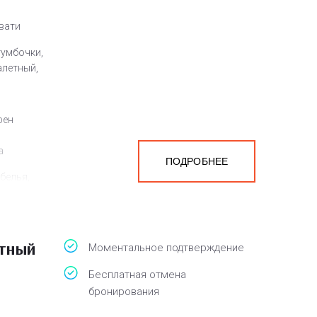
овати
тумбочки,
алетный,
фен
а
ПОДРОБНЕЕ
белья,
атный
Моментальное подтверждение
Бесплатная отмена
бронирования