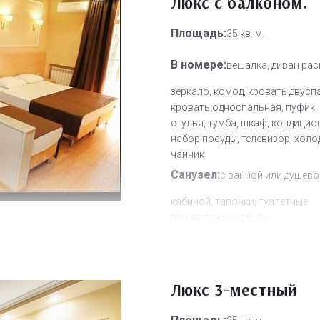
Люкс с балконом.
Площадь:
35 кв. м.
В номере:
вешалка, диван рас
зеркало, комод, кровать двусп
кровать односпальная, пуфик, 
стулья, тумба, шкаф, кондицио
набор посуды, телевизор, холо
чайник
Санузел:
с ванной или душево
кабиной, тапочки, туалетные
принадлежности, фен
Другое:
Wi-Fi бесплатно, смен
полотенец, смена постельного 
уборка номера
Люкс 3-местный
Дополнительное место:
0