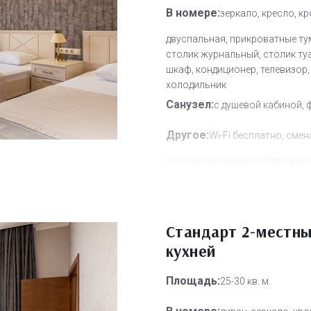
В номере:
зеркало, кресло, к
двуспальная, прикроватные ту
столик журнальный, столик ту
шкаф, кондиционер, телевизор,
холодильник
Санузел:
с душевой кабиной, 
Другое:
Wi-Fi бесплатно, смен
полотенец, смена постельного 
уборка номера
Дополнительное место:
1
Стандарт 2-местны
кухней
Площадь:
25-30 кв. м.