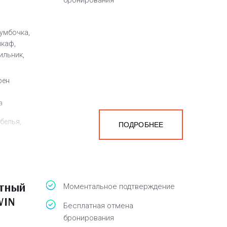
бронирования
умбочка,
шкаф,
ильник,
фен
а
белья,
ПОДРОБНЕЕ
атный
Моментальное подтверждение
WIN
Бесплатная отмена
бронирования