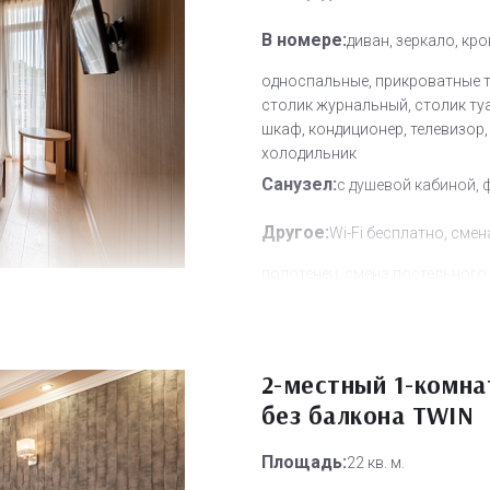
В номере:
диван, зеркало, кр
односпальные, прикроватные 
столик журнальный, столик ту
шкаф, кондиционер, телевизор,
холодильник
Санузел:
с душевой кабиной, 
Другое:
Wi-Fi бесплатно, смен
полотенец, смена постельного 
уборка номера
Дополнительное место:
1
2-местный 1-комн
без балкона TWIN
Площадь:
22 кв. м.