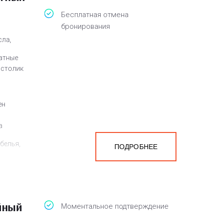
Бесплатная отмена
бронирования
сла,
атные
 столик
ен
а
белья,
ПОДРОБНЕЕ
йный
Моментальное подтверждение