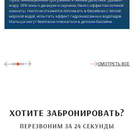
Оказавшись здесь, словно попадаешь в сказку: встречаешь
любимых героев русского фольклора, получаешь возможность
сколько душе угодно кататься на аттракционах европейского
уровня. Гости участвуют в увлекательных квестах и творческих
мастер-классах, прогуливаются по тематическим землям,
посещают дельфинарий, совариум, атомариум,
театрализованные и музыкальные постановки. И все эти
удовольствия - по единому входному билету.
СМОТРЕТЬ ВСЕ
ХОТИТЕ ЗАБРОНИРОВАТЬ?
ПЕРЕЗВОНИМ ЗА 24 СЕКУНДЫ