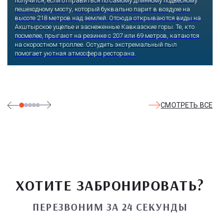
получится, если отправиться по самому длинному подвесному
пешеходному мосту, который буквально парит в воздухе на
высоте 218 метров над землей. Отсюда открываются виды на
Ахштырское ущелье и заснеженные Кавказские горы. Те, кто
посмелее, прыгают на резинке с 207 или 69 метров, катаются
на скоростном троллее. Остудить экстремальный пыл
помогает уютная атмосфера ресторана.
СМОТРЕТЬ ВСЕ
ХОТИТЕ ЗАБРОНИРОВАТЬ?
ПЕРЕЗВОНИМ ЗА 24 СЕКУНДЫ