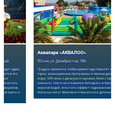
Аквапарк «АКВАЛОО»
Сочи, ул. Декабристов, 78б
Градусы веселья в любое время года повысят экстремальные
горки, анимационные программы и пенные дискотеки. Добавят
жару SPA-зоны с джакузи и саунами, баня с эффектом соляной
комнаты. Никто не откажется поплавать в бассейнах с теплой
морской водой, испытать эффект гидромассажных водопадов.
Малыши могут безопасно плескаться в детском бассейне.