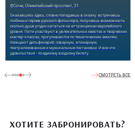
Сочи, Олимпийский проспект, 21
Оказавшись здесь, словно попадаешь в сказку: встречаешь
любимых героев русского фольклора, получаешь возможность
сколько душе угодно кататься на аттракционах европейского
уровня. Гости участвуют в увлекательных квестах и творческих
мастер-классах, прогуливаются по тематическим землям,
посещают дельфинарий, совариум, атомариум,
театрализованные и музыкальные постановки. И все эти
удовольствия - по единому входному билету.
СМОТРЕТЬ ВСЕ
ХОТИТЕ ЗАБРОНИРОВАТЬ?