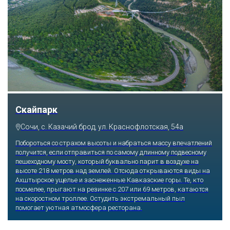
Скайпарк
Сочи, с. Казачий брод, ул. Краснофлотская, 54а
Побороться со страхом высоты и набраться массу впечатлений
получится, если отправиться по самому длинному подвесному
пешеходному мосту, который буквально парит в воздухе на
высоте 218 метров над землей. Отсюда открываются виды на
Ахштырское ущелье и заснеженные Кавказские горы. Те, кто
посмелее, прыгают на резинке с 207 или 69 метров, катаются
на скоростном троллее. Остудить экстремальный пыл
помогает уютная атмосфера ресторана.