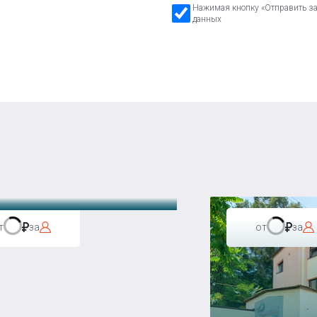
Нажимая кнопку «Отправить зая
данных
а Бавария
т
за
от
за