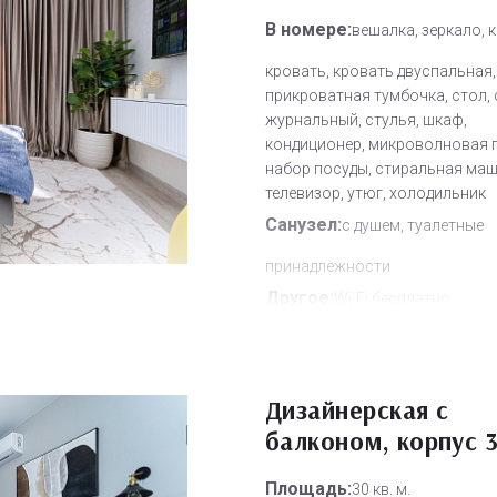
В номере:
вешалка, зеркало, 
кровать, кровать двуспальная,
прикроватная тумбочка, стол,
журнальный, стулья, шкаф,
кондиционер, микроволновая п
набор посуды, стиральная маш
телевизор, утюг, холодильник
Санузел:
с душем, туалетные
принадлежности
Другое:
Wi-Fi бесплатно
Дополнительное место:
1
Дизайнерская с
балконом, корпус 
Площадь:
30 кв. м.