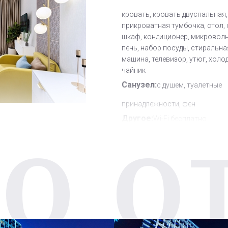
кровать, кровать двуспальная,
прикроватная тумбочка, стол, 
шкаф, кондиционер, микровол
печь, набор посуды, стиральна
машина, телевизор, утюг, холо
чайник
Санузел:
с душем, туалетные
принадлежности, фен
Другое:
Wi-Fi бесплатно
О О
Дополнительное место:
1