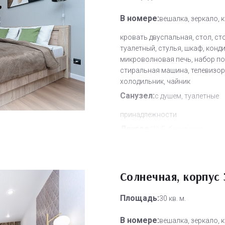
В номере:
вешалка, зеркало, 
кровать двуспальная, стол, ст
туалетный, стулья, шкаф, конд
микроволновая печь, набор по
стиральная машина, телевизор,
холодильник, чайник
Санузел:
с душем, туалетные
принадлежности
Другое:
Wi-Fi бесплатно
Дополнительное место:
1
Солнечная, корпус 
Площадь:
30 кв. м.
В номере:
вешалка, зеркало, 