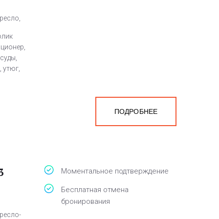
кресло,
олик
иционер,
суды,
 утюг,
ПОДРОБНЕЕ
3
Моментальное подтверждение
Бесплатная отмена
бронирования
кресло-