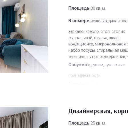
Площадь:
30 кв. м.
В номере:
вешалка, диван рас
зеркало, кресло, стол, столик
журнальный, стулья, шкаф,
кондиционер, микроволновая п
набор посуды, стиральная маш
телевизор, утюг, холодильник,
Санузел:
с душем, туалетные
принадлежности
Другое:
Wi-Fi бесплатно
Дополнительное место:
0
Дизайнерская, корп
Площадь:
25 кв. м.