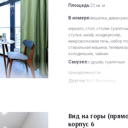
Площадь:
22 кв. м.
В номере:
вешалка, диван рас
зеркало, стол, столик туалетны
стулья, шкаф, кондиционер,
микроволновая печь, набор по
стиральная машина, телевизор,
холодильник, чайник
Санузел:
с душем, туалетные
принадлежности
Другое:
Wi-Fi бесплатно
Дополнительное место:
0
Вид на горы (прямо
корпус 6