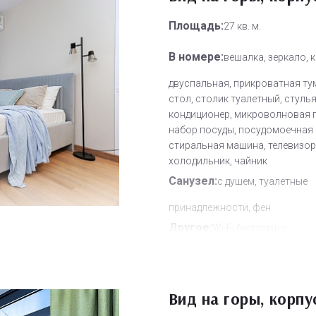
Площадь:
27 кв. м.
В номере:
вешалка, зеркало, 
двуспальная, прикроватная ту
стол, столик туалетный, стулья
кондиционер, микроволновая п
набор посуды, посудомоечная
стиральная машина, телевизор,
холодильник, чайник
Санузел:
с душем, туалетные
принадлежности, фен
Другое:
Wi-Fi бесплатно
Дополнительное место:
0
Вид на горы, корпу