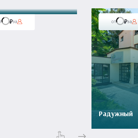
т
за
от
за
Радужный