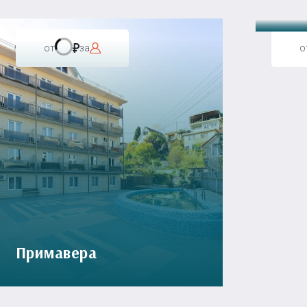
от
за
о
Примавера