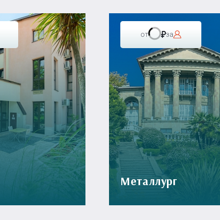
от
за
Металлург