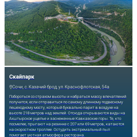
Скайпарк
Сочи, с. Казачий брод, ул. Краснофлотская, 54а
Побороться со страхом высоты и набраться массу впечатлений
получится, если отправиться по самому длинному подвесному
пешеходному мосту, который буквально парит в воздухе на
высоте 218 метров над землей. Отсюда открываются виды на
Ахштырское ущелье и заснеженные Кавказские горы. Те, кто
посмелее, прыгают на резинке с 207 или 69 метров, катаются
на скоростном троллее. Остудить экстремальный пыл
помогает уютная атмосфера ресторана.