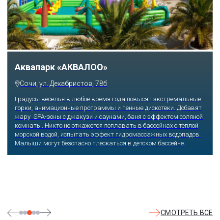
Тематический парк развлечений «Сочи
Парк»
Сочи, Олимпийский проспект, 21
Оказавшись здесь, словно попадаешь в сказку: встречаешь
любимых героев русского фольклора, получаешь возможность
сколько душе угодно кататься на аттракционах европейского
уровня. Гости участвуют в увлекательных квестах и творческих
мастер-классах, прогуливаются по тематическим землям,
посещают дельфинарий, совариум, атомариум,
театрализованные и музыкальные постановки. И все эти
удовольствия - по единому входному билету.
СМОТРЕТЬ ВСЕ