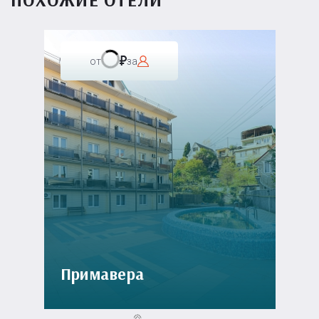
от
за
Примавера