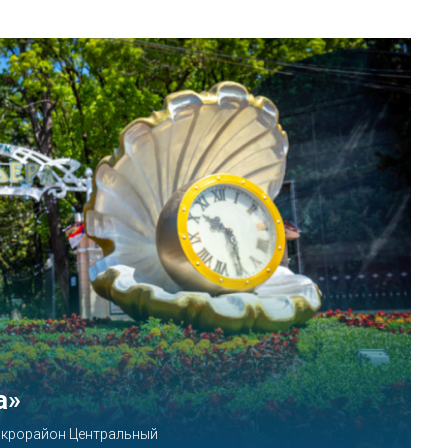
КВАЛОО»
8б