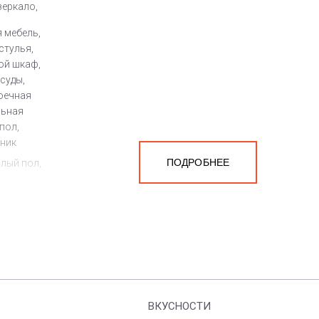
зеркало,
 мебель,
стулья,
ой шкаф,
суды,
оечная
льная
пол,
йник
ПОДРОБНЕЕ
плый пол,
ен
а
белья,
ВКУСНОСТИ