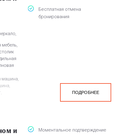
Бесплатная отмена
бронирования
зеркало,
 мебель,
 столик
адильная
олновая
я машина,
шина,
,
ПОДРОБНЕЕ
плый пол,
ен
ном и
а
Моментальное подтверждение