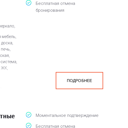
белья,
Бесплатная отмена
бронирования
зеркало,
 мебель,
 доска,
печь,
ская,
-система,
 ЖК,
ПОДРОБНЕЕ
й
ен
атные
а
Моментальное подтверждение
белья,
Бесплатная отмена