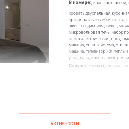
В номере:
диван раскладной, 
кровать двуспальная, кухонная
прикроватные тумбочки, стол, 
шкаф, гладильная доска, духов
микроволновая печь, набор по
плита электрическая, посудом
машина, сплит-система, стира
машина, телевизор ЖК, теплый 
утюг, холодильник, электроча
Санузел:
с душем, тапочки, те
туалетные принадлежности, ф
Другое:
Wi-Fi бесплатно, смен
полотенец, смена постельного 
уборка номера
Дополнительное место:
0
АКТИВНОСТИ