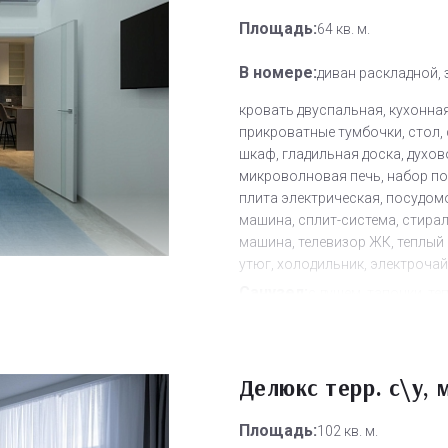
уборка номера
Площадь:
64 кв. м.
Дополнительное место:
2
В номере:
диван раскладной, 
кровать двуспальная, кухонная
прикроватные тумбочки, стол, 
шкаф, гладильная доска, духов
микроволновая печь, набор по
плита электрическая, посудом
машина, сплит-система, стира
машина, телевизор ЖК, теплый 
утюг, холодильник, электроча
Санузел:
с душем, тапочки, те
туалетные принадлежности, ф
Другое:
Wi-Fi бесплатно, смен
Делюкс терр. с\у, 
полотенец, смена постельного 
уборка номера
Площадь:
102 кв. м.
Дополнительное место:
2