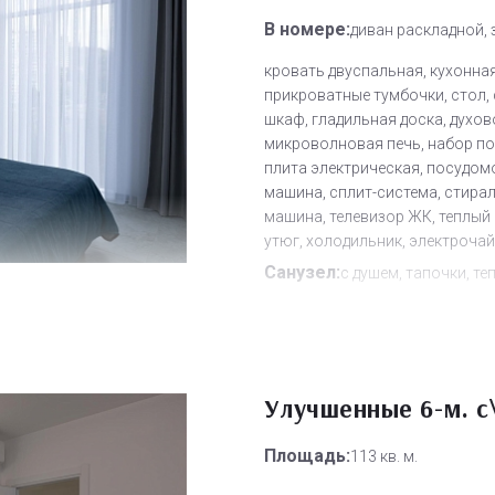
В номере:
диван раскладной, 
кровать двуспальная, кухонная
прикроватные тумбочки, стол, 
шкаф, гладильная доска, духов
микроволновая печь, набор по
плита электрическая, посудом
машина, сплит-система, стира
машина, телевизор ЖК, теплый 
утюг, холодильник, электроча
Санузел:
с душем, тапочки, те
туалетные принадлежности, ф
Другое:
Wi-Fi бесплатно, смен
полотенец, смена постельного 
Улучшенные 6-м. с
уборка номера
Дополнительное место:
2
Площадь:
113 кв. м.