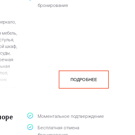
бронирования
зеркало,
 мебель,
стулья,
ой шкаф,
суды,
оечная
льная
пол,
йник
ПОДРОБНЕЕ
плый пол,
ен
а
море
Моментальное подтверждение
белья,
Бесплатная отмена