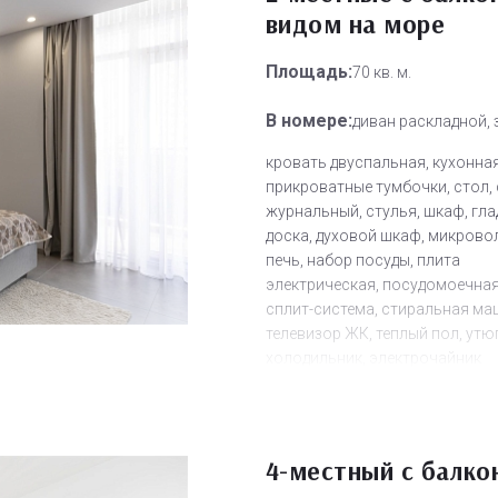
видом на море
Площадь:
70 кв. м.
В номере:
диван раскладной, 
кровать двуспальная, кухонная
прикроватные тумбочки, стол,
журнальный, стулья, шкаф, гл
доска, духовой шкаф, микров
печь, набор посуды, плита
электрическая, посудомоечна
сплит-система, стиральная ма
телевизор ЖК, теплый пол, утюг
холодильник, электрочайник
Санузел:
с душем, тапочки, те
туалетные принадлежности, ф
Другое:
4-местный с балко
Wi-Fi бесплатно, смен