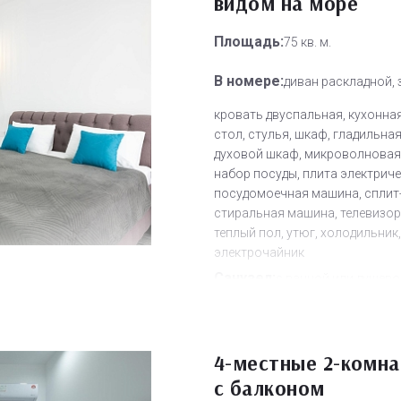
видом на море
полотенец, смена постельного 
уборка номера
Площадь:
75 кв. м.
Дополнительное место:
2
В номере:
диван раскладной, 
кровать двуспальная, кухонная
стол, стулья, шкаф, гладильная
духовой шкаф, микроволновая 
набор посуды, плита электриче
посудомоечная машина, сплит
стиральная машина, телевизор
теплый пол, утюг, холодильник,
электрочайник
Санузел:
с ванной или душево
кабиной, тапочки, теплый пол,
туалетные принадлежности, ф
Другое:
4-местные 2-комн
Wi-Fi бесплатно, смен
с балконом
полотенец, смена постельного 