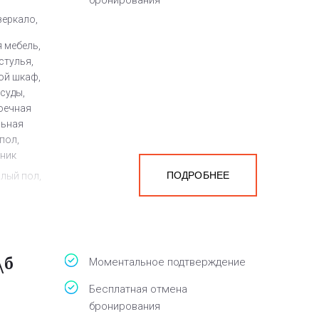
бронирования
зеркало,
 мебель,
стулья,
ой шкаф,
суды,
оечная
льная
пол,
йник
ПОДРОБНЕЕ
плый пол,
ен
а
белья,
\б
Моментальное подтверждение
Бесплатная отмена
бронирования