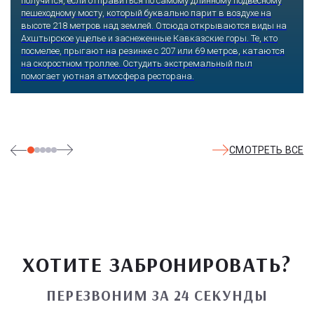
получится, если отправиться по самому длинному подвесному
пешеходному мосту, который буквально парит в воздухе на
высоте 218 метров над землей. Отсюда открываются виды на
Ахштырское ущелье и заснеженные Кавказские горы. Те, кто
посмелее, прыгают на резинке с 207 или 69 метров, катаются
на скоростном троллее. Остудить экстремальный пыл
помогает уютная атмосфера ресторана.
СМОТРЕТЬ ВСЕ
ХОТИТЕ ЗАБРОНИРОВАТЬ?
ПЕРЕЗВОНИМ ЗА 24 СЕКУНДЫ