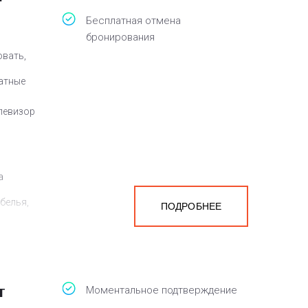
Бесплатная отмена
бронирования
овать,
атные
елевизор
а
белья,
ПОДРОБНЕЕ
т
Моментальное подтверждение