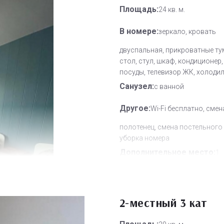
Площадь:
24 кв. м.
В номере:
зеркало, кровать
двуспальная, прикроватные ту
стол, стул, шкаф, кондиционер
посуды, телевизор ЖК, холоди
Санузел:
с ванной
Другое:
Wi-Fi бесплатно, смен
полотенец, смена постельного 
уборка номера
Дополнительное место:
1
2-местный 3 кат