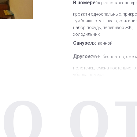
В номере:
зеркало, кресло-кр
кровати односпальные, прикр
тумбочки, стул, шкаф, кондици
набор посуды, телевизор ЖК,
холодильник
Санузел:
с ванной
Другое:
Wi-Fi бесплатно, смен
полотенец, смена постельного 
уборка номера
О О
Дополнительное место:
1