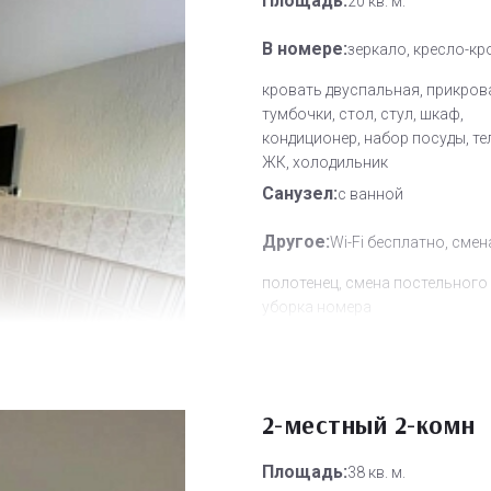
Площадь:
20 кв. м.
В номере:
зеркало, кресло-кр
кровать двуспальная, прикров
тумбочки, стол, стул, шкаф,
кондиционер, набор посуды, т
ЖК, холодильник
Санузел:
с ванной
Другое:
Wi-Fi бесплатно, смен
полотенец, смена постельного 
уборка номера
Дополнительное место:
1
2-местный 2-комн
Площадь:
38 кв. м.