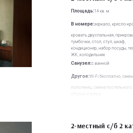
Площадь:
14 кв. м.
В номере:
зеркало, кресло-кр
кровать двуспальная, прикров
тумбочки, стол, стул, шкаф,
кондиционер, набор посуды, т
ЖК, холодильник
Санузел:
с ванной
Другое:
Wi-Fi бесплатно, смен
полотенец, смена постельного 
уборка номера
Дополнительное место:
1
2-местный с/б 2 ка