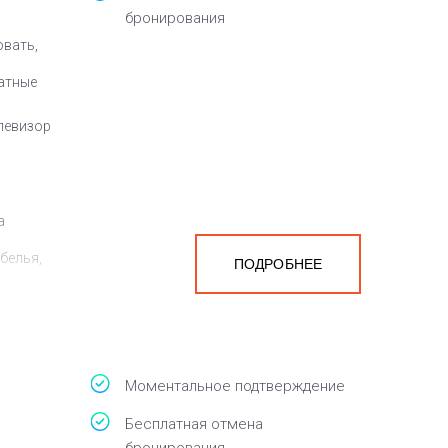
бронирования
овать,
атные
елевизор
а
белья,
ПОДРОБНЕЕ
Моментальное подтверждение
Бесплатная отмена