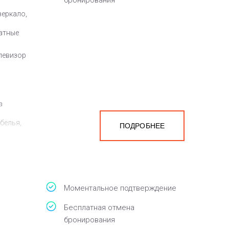
бронирования
зеркало,
атные
елевизор
а
белья,
ПОДРОБНЕЕ
Моментальное подтверждение
Бесплатная отмена
бронирования