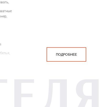
овать,
оватные
онер,
а
белья,
ПОДРОБНЕЕ
ТЕЛЯ