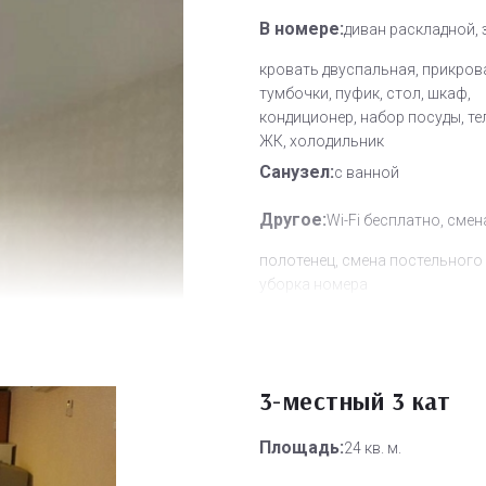
В номере:
диван раскладной, 
кровать двуспальная, прикров
тумбочки, пуфик, стол, шкаф,
кондиционер, набор посуды, т
ЖК, холодильник
Санузел:
с ванной
Другое:
Wi-Fi бесплатно, смен
полотенец, смена постельного 
уборка номера
Дополнительное место:
2
3-местный 3 кат
Площадь:
24 кв. м.