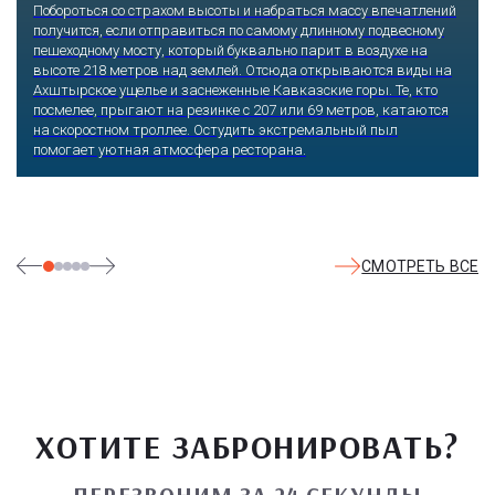
Куда бы ни упал взгляд человека, он обязательно увидит здесь
что-то интересное, достойное занять значительное место в его
памяти и сердце. В парке множество привлекательных
скульптур, он всегда утопает в зелени и цветах. Не сосчитать
детских радостей: горок, каруселей, различных аттракционов.
Здесь комфортно заниматься спортом: есть теннисные корты и
уличные тренажеры.
СМОТРЕТЬ ВСЕ
ХОТИТЕ ЗАБРОНИРОВАТЬ?
ПЕРЕЗВОНИМ ЗА 24 СЕКУНДЫ