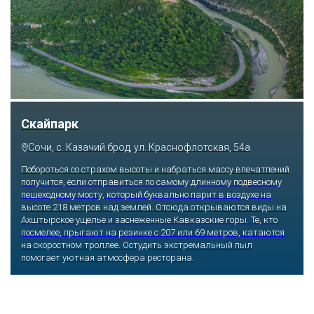
Скайпарк
Сочи, с. Казачий брод, ул. Краснофлотская, 54а
Побороться со страхом высоты и набраться массу впечатлений
получится, если отправиться по самому длинному подвесному
пешеходному мосту, который буквально парит в воздухе на
высоте 218 метров над землей. Отсюда открываются виды на
Ахштырское ущелье и заснеженные Кавказские горы. Те, кто
посмелее, прыгают на резинке с 207 или 69 метров, катаются
на скоростном троллее. Остудить экстремальный пыл
помогает уютная атмосфера ресторана.