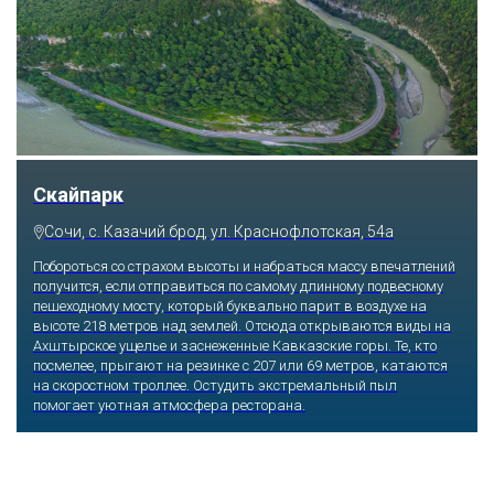
Парк «Ривьера»
Сочи, ул. Егорова, 1/6, микрорайон Центральный
Куда бы ни упал взгляд человека, он обязательно увидит здесь
что-то интересное, достойное занять значительное место в его
памяти и сердце. В парке множество привлекательных
скульптур, он всегда утопает в зелени и цветах. Не сосчитать
детских радостей: горок, каруселей, различных аттракционов.
Здесь комфортно заниматься спортом: есть теннисные корты и
уличные тренажеры.