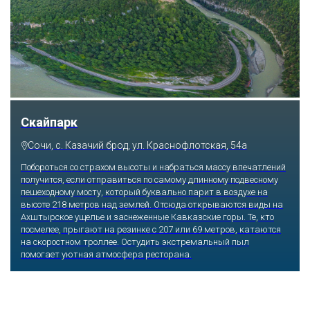
Скайпарк
Сочи, с. Казачий брод, ул. Краснофлотская, 54а
Побороться со страхом высоты и набраться массу впечатлений
получится, если отправиться по самому длинному подвесному
пешеходному мосту, который буквально парит в воздухе на
высоте 218 метров над землей. Отсюда открываются виды на
Ахштырское ущелье и заснеженные Кавказские горы. Те, кто
посмелее, прыгают на резинке с 207 или 69 метров, катаются
на скоростном троллее. Остудить экстремальный пыл
помогает уютная атмосфера ресторана.