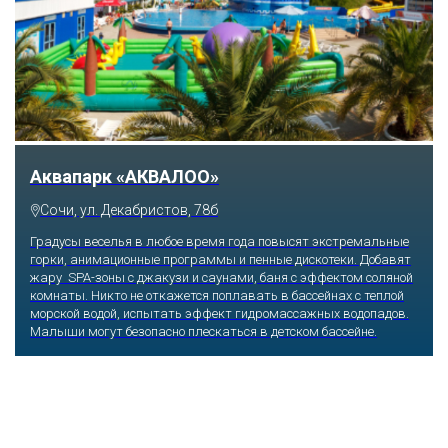
Тематический парк развлечений «Сочи
Парк»
Сочи, Олимпийский проспект, 21
Оказавшись здесь, словно попадаешь в сказку: встречаешь
любимых героев русского фольклора, получаешь возможность
сколько душе угодно кататься на аттракционах европейского
уровня. Гости участвуют в увлекательных квестах и творческих
мастер-классах, прогуливаются по тематическим землям,
посещают дельфинарий, совариум, атомариум,
театрализованные и музыкальные постановки. И все эти
удовольствия - по единому входному билету.