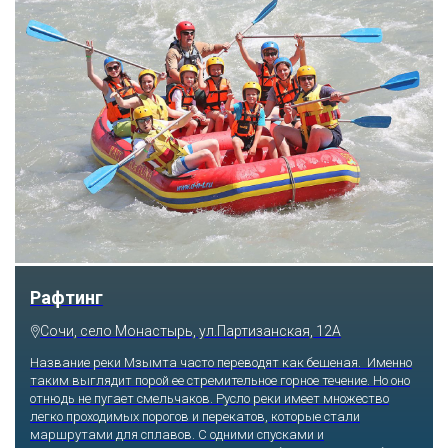
Скайпарк
Сочи, с. Казачий брод, ул. Краснофлотская, 54а
Побороться со страхом высоты и набраться массу впечатлений
получится, если отправиться по самому длинному подвесному
пешеходному мосту, который буквально парит в воздухе на
высоте 218 метров над землей. Отсюда открываются виды на
Ахштырское ущелье и заснеженные Кавказские горы. Те, кто