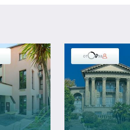
от
за