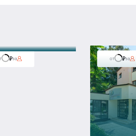
а Бавария
т
за
от
за