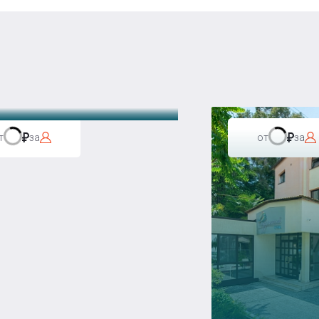
а Бавария
т
за
от
за