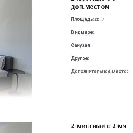
доп.местом
Площадь:
кв. м.
В номере:
Санузел:
Другое:
Дополнительное место:
1
2-местные с 2-мя