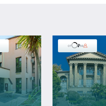
от
за