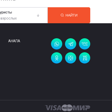
уристы
НАЙТИ
 взрослых
АНАПА