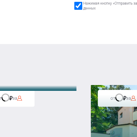
Нажимая кнопку «Отправить зая
данных
а Бавария
т
за
от
за