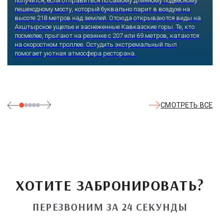
получится, если отправиться по самому длинному подвесному
пешеходному мосту, который буквально парит в воздухе на
высоте 218 метров над землей. Отсюда открываются виды на
Ахштырское ущелье и заснеженные Кавказские горы. Те, кто
посмелее, прыгают на резинке с 207 или 69 метров, катаются
на скоростном троллее. Остудить экстремальный пыл
помогает уютная атмосфера ресторана.
СМОТРЕТЬ ВСЕ
ХОТИТЕ ЗАБРОНИРОВАТЬ?
ПЕРЕЗВОНИМ ЗА 24 СЕКУНДЫ