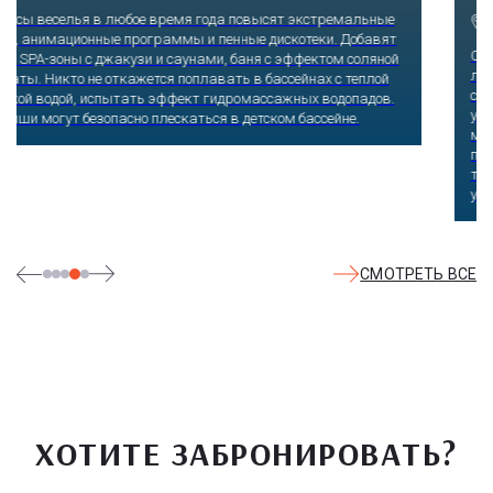
Сочи, Олимпийский проспект, 21
Оказавшись здесь, словно попадаешь в сказку: встречаешь
любимых героев русского фольклора, получаешь возможность
сколько душе угодно кататься на аттракционах европейского
уровня. Гости участвуют в увлекательных квестах и творческих
мастер-классах, прогуливаются по тематическим землям,
посещают дельфинарий, совариум, атомариум,
театрализованные и музыкальные постановки. И все эти
удовольствия - по единому входному билету.
СМОТРЕТЬ ВСЕ
ХОТИТЕ ЗАБРОНИРОВАТЬ?