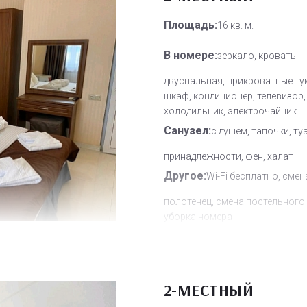
Площадь:
16 кв. м.
В номере:
зеркало, кровать
двуспальная, прикроватные ту
шкаф, кондиционер, телевизор,
холодильник, электрочайник
Санузел:
с душем, тапочки, ту
принадлежности, фен, халат
Другое:
Wi-Fi бесплатно, смен
полотенец, смена постельного 
уборка номера
Дополнительное место:
1
2-МЕСТНЫЙ