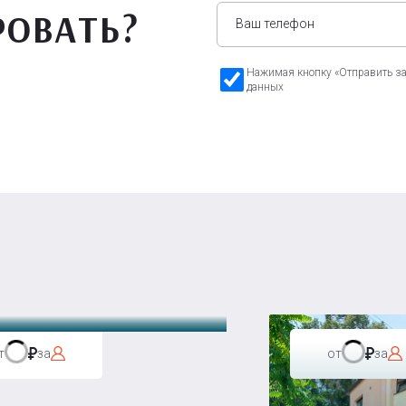
РОВАТЬ?
Нажимая кнопку «Отправить зая
данных
а Бавария
т
за
от
за