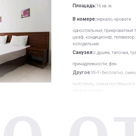
Площадь:
16 кв. м.
В номере:
зеркало, кровати
односпальные, прикроватные 
шкаф, кондиционер, телевизор
холодильник
Санузел:
с душем, тапочки, ту
принадлежности, фен
Другое:
Wi-Fi бесплатно, смен
полотенец, смена постельного 
уборка номера
О О
Дополнительное место:
1