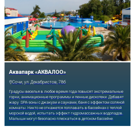
Тематический парк развлечений «Сочи
Парк»
Сочи, Олимпийский проспект, 21
Оказавшись здесь, словно попадаешь в сказку: встречаешь
любимых героев русского фольклора, получаешь возможность
сколько душе угодно кататься на аттракционах европейского
уровня. Гости участвуют в увлекательных квестах и творческих
мастер-классах, прогуливаются по тематическим землям,
посещают дельфинарий, совариум, атомариум,
театрализованные и музыкальные постановки. И все эти