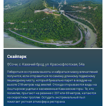
Парк «Ривьера»
Сочи, ул. Егорова, 1/6, микрорайон Центральный
Куда бы ни упал взгляд человека, он обязательно увидит здесь
что-то интересное, достойное занять значительное место в его
памяти и сердце. В парке множество привлекательных
скульптур, он всегда утопает в зелени и цветах. Не сосчитать
детских радостей: горок, каруселей, различных аттракционов.
Здесь комфортно заниматься спортом: есть теннисные корты и
уличные тренажеры.