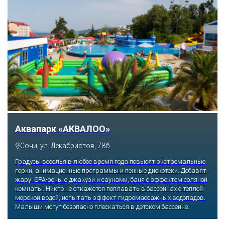
Тематический парк развлечений «Сочи
Парк»
Сочи, Олимпийский проспект, 21
Оказавшись здесь, словно попадаешь в сказку: встречаешь
любимых героев русского фольклора, получаешь возможность
сколько душе угодно кататься на аттракционах европейского
уровня. Гости участвуют в увлекательных квестах и творческих
мастер-классах, прогуливаются по тематическим землям,
посещают дельфинарий, совариум, атомариум,